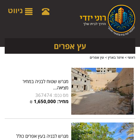
לתפריט
לתוכן
לתפריט
אתר
המרכזי
נגישות
ניווט
עץ אפרים
ראשי
>
איזור בארץ
>
עץ אפרים
מגרש שטוח לבניה במחיר
מציאה...
מס נכס: 367474
מחיר:
1,650,000
₪
מגרש לבניה בעץ אפרים כולל