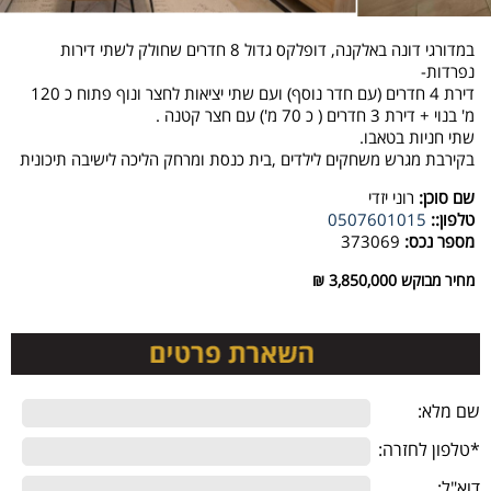
במדורגי דונה באלקנה, דופלקס גדול 8 חדרים שחולק לשתי דירות
נפרדות-
דירת 4 חדרים (עם חדר נוסף) ועם שתי יציאות לחצר ונוף פתוח כ 120
מ' בנוי + דירת 3 חדרים ( כ 70 מ') עם חצר קטנה .
שתי חניות בטאבו.
בקירבת מגרש משחקים לילדים ,בית כנסת ומרחק הליכה לישיבה תיכונית
שם סוכן:
רוני יזדי
טלפון::
0507601015
מספר נכס:
373069
מחיר מבוקש
3,850,000 ₪
שם מלא:
*טלפון לחזרה:
דוא"ל: