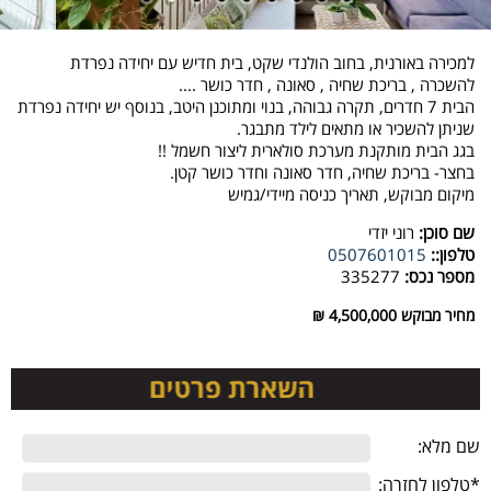
למכירה באורנית, בחוב הולנדי שקט, בית חדיש עם יחידה נפרדת
להשכרה , בריכת שחיה , סאונה , חדר כושר ....
הבית 7 חדרים, תקרה גבוהה, בנוי ומתוכנן היטב, בנוסף יש יחידה נפרדת
שניתן להשכיר או מתאים לילד מתבגר.
בגג הבית מותקנת מערכת סולארית ליצור חשמל !!
בחצר- בריכת שחיה, חדר סאונה וחדר כושר קטן.
מיקום מבוקש, תאריך כניסה מיידי/גמיש
שם סוכן:
רוני יזדי
טלפון::
0507601015
מספר נכס:
335277
מחיר מבוקש
4,500,000 ₪
שם מלא:
*טלפון לחזרה: