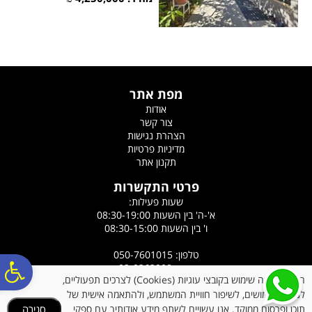
מפת אתר
אודות
צור קשר
הצהרת נגישות
מדיניות פרטיות
תקנון אתר
פרטי התקשרות
שעות פעילות:
א'-ה' בין השעות 08:30-19:00
ו' בין השעות 08:30-15:00
טלפון: 050-7601015
פ
פקס: 03-9363908
האתר עושה שימוש בקובצי עוגיות (Cookies) לצרכים תפעוליים,
כתובת: רח' הלוטוס 5, אורנית
לניתוח שימושים, לשיפור חוויית המשתמש, ולהתאמה אישית של
אימייל:
ronyazdi@gmail.com
תוכן ופרסום ממוקד. אנו עשויים לשתף מידע אודותיך עם ספקי
סגירה