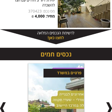
יחידת דיור 3 חדרים עם חצר
להשכרה
מס נכס: 370423
מחיר:
4,000
₪
נכסים חמים
פרטים במשרד