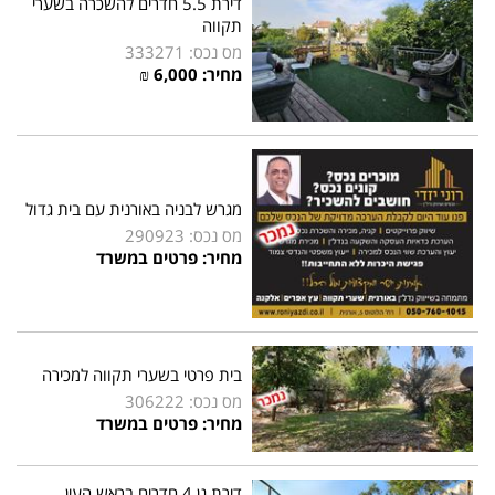
דירת 5.5 חדרים להשכרה בשערי
תקווה
מס נכס: 333271
מחיר:
6,000
₪
מגרש לבניה באורנית עם בית גדול
מס נכס: 290923
מחיר: פרטים במשרד
בית פרטי בשערי תקווה למכירה
מס נכס: 306222
מחיר: פרטים במשרד
דירת גן 4 חדרים בראש העין