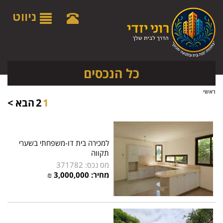
לתפריט
לתוכן
לתפריט
אתר
המרכזי
נגישות
ניווט
כל הנכסים
ראשי
1
2
הבא >
למכירה בית דו-משפחתי בשערי
תקווה
מס נכס: 371782
מחיר:
3,000,000
₪