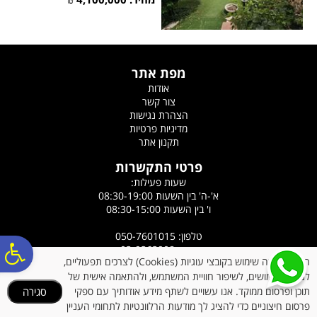
מפת אתר
אודות
צור קשר
הצהרת נגישות
מדיניות פרטיות
תקנון אתר
פרטי התקשרות
שעות פעילות:
א'-ה' בין השעות 08:30-19:00
ו' בין השעות 08:30-15:00
טלפון: 050-7601015
פ
פקס: 03-9363908
האתר עושה שימוש בקובצי עוגיות (Cookies) לצרכים תפעוליים,
כתובת: רח' הלוטוס 5, אורנית
לניתוח שימושים, לשיפור חוויית המשתמש, ולהתאמה אישית של
אימייל:
ronyazdi@gmail.com
תוכן ופרסום ממוקד. אנו עשויים לשתף מידע אודותיך עם ספקי
סגירה
סר
פרסום חיצוניים כדי להציג לך מודעות הרלוונטיות לתחומי העניין