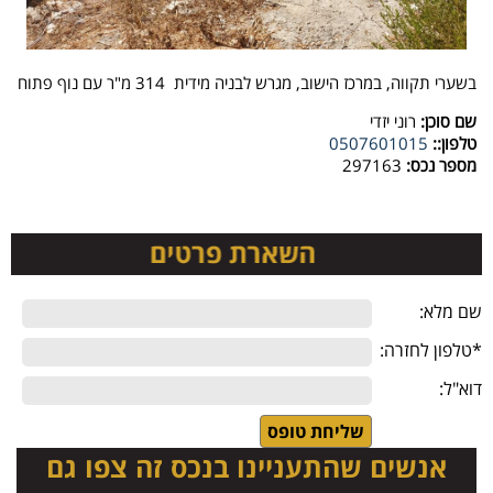
בשערי תקווה, במרכז הישוב, מגרש לבניה מידית 314 מ"ר עם נוף פתוח
שם סוכן:
רוני יזדי
טלפון::
0507601015
מספר נכס:
297163
שם מלא:
*טלפון לחזרה:
דוא"ל:
אנשים שהתעניינו בנכס זה צפו גם