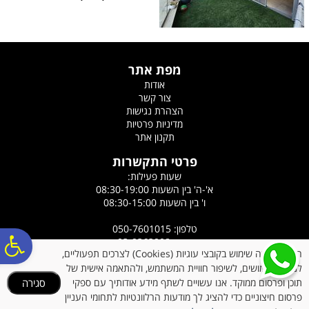
מפת אתר
אודות
צור קשר
הצהרת נגישות
מדיניות פרטיות
תקנון אתר
פרטי התקשרות
שעות פעילות:
א'-ה' בין השעות 08:30-19:00
ו' בין השעות 08:30-15:00
טלפון: 050-7601015
פ
פקס: 03-9363908
האתר עושה שימוש בקובצי עוגיות (Cookies) לצרכים תפעוליים,
כתובת: רח' הלוטוס 5, אורנית
לניתוח שימושים, לשיפור חוויית המשתמש, ולהתאמה אישית של
אימייל:
ronyazdi@gmail.com
תוכן ופרסום ממוקד. אנו עשויים לשתף מידע אודותיך עם ספקי
סגירה
סר
פרסום חיצוניים כדי להציג לך מודעות הרלוונטיות לתחומי העניין