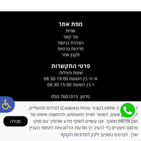
מפת אתר
אודות
צור קשר
הצהרת נגישות
מדיניות פרטיות
תקנון אתר
פרטי התקשרות
שעות פעילות:
א'-ה' בין השעות 08:30-19:00
ו' בין השעות 08:30-15:00
טלפון: 050-7601015
פ
פקס: 03-9363908
האתר עושה שימוש בקובצי עוגיות (Cookies) לצרכים תפעוליים,
כתובת: רח' הלוטוס 5, אורנית
לניתוח שימושים, לשיפור חוויית המשתמש, ולהתאמה אישית של
אימייל:
ronyazdi@gmail.com
תוכן ופרסום ממוקד. אנו עשויים לשתף מידע אודותיך עם ספקי
סגירה
סר
פרסום חיצוניים כדי להציג לך מודעות הרלוונטיות לתחומי העניין
לינק למדיניות הקוקיז
שלך. לפרטים נוספים:
כל הזכויות שמורות לבעלי האתר (c)