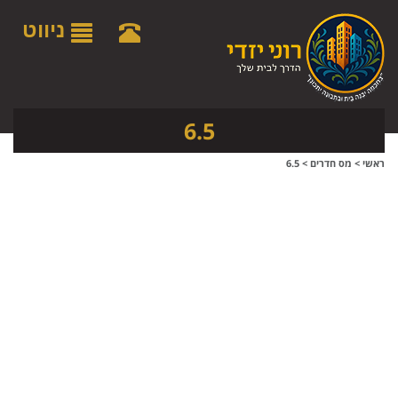
לתפריט
לתוכן
לתפריט
אתר
המרכזי
נגישות
ניווט
6.5
ראשי
>
מס חדרים
>
6.5