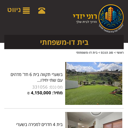
לתפריט
לתוכן
לתפריט
אתר
המרכזי
נגישות
ניווט
בית דו-משפחתי
ראשי
>
סוג הנכס
>
בית דו-משפחתי
בשערי תקווה בית 6 חד' מדהים
עם שתי יחידו...
מס נכס: 331056
מחיר:
4,150,000
₪
בית 4 חדרים למכירה בשערי