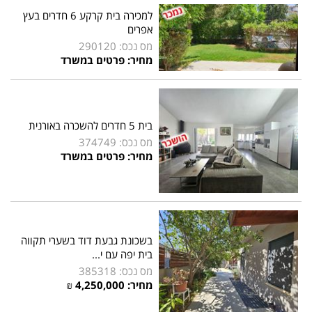
למכירה בית קרקע 6 חדרים בעץ
אפרים
מס נכס: 290120
מחיר: פרטים במשרד
בית 5 חדרים להשכרה באורנית
מס נכס: 374749
מחיר: פרטים במשרד
בשכונת גבעת דוד בשערי תקווה
בית יפה עם י...
מס נכס: 385318
מחיר:
4,250,000
₪