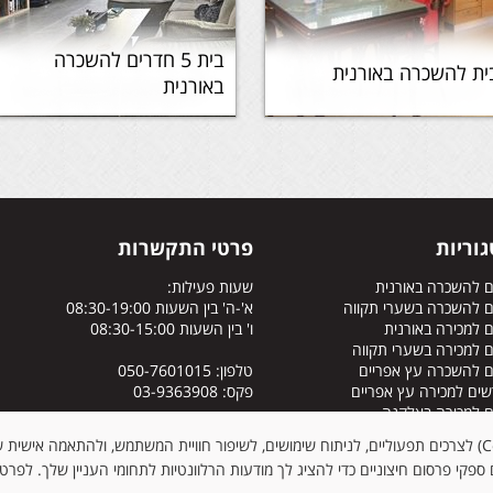
בית 5 חדרים להשכרה
ית להשכרה באורנית
באורנית
וריות
פרטי התקשרות
ם להשכרה באורנית
שעות פעילות:
ם להשכרה בשערי תקווה
א'-ה' בין השעות 08:30-19:00
 למכירה באורנית
ו' בין השעות 08:30-15:00
 למכירה בשערי תקווה
ם להשכרה עץ אפריים
טלפון: 050-7601015
ים למכירה עץ אפריים
פקס: 03-9363908
ם למכירה באלקנה
ם להשכרה באלקנה
כתובת: רח' הלוטוס 5, אורנית
האתר עושה שימוש בקובצי עוגיות (Cookies) לצרכים תפעוליים, לניתוח שימושים, לשיפור חוויית המשתמש, ולהתאמה א
אימייל:
ronyazdi@gmail.com
ספקי פרסום חיצוניים כדי להציג לך מודעות הרלוונטיות לתחומי העניין שלך. לפרט