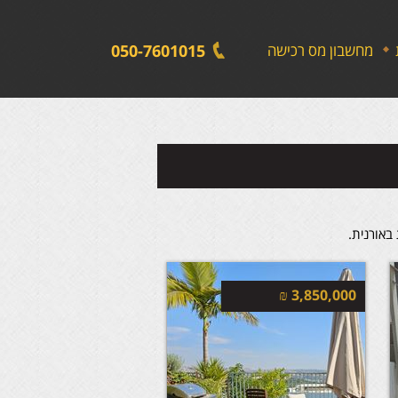
לתפריט
לתוכן
לתפריט
אתר
המרכזי
נגישות
מחשבון מס רכישה
050-7601015
באורנית.
₪
3,850,000