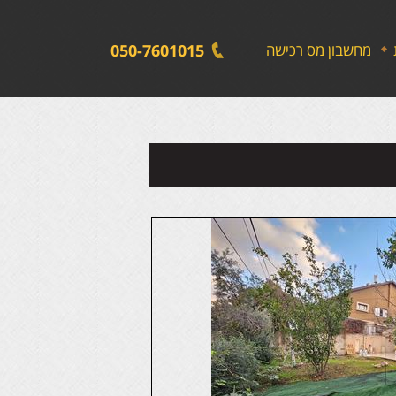
לתפריט
לתוכן
לתפריט
אתר
המרכזי
נגישות
מחשבון מס רכישה
050-7601015