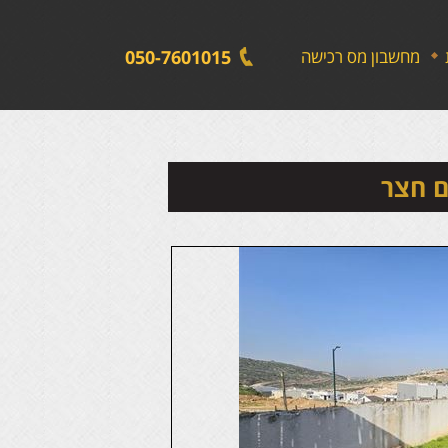
לתפריט
לתוכן
לתפריט
אתר
המרכזי
נגישות
מחשבון מס רכישה
050-7601015