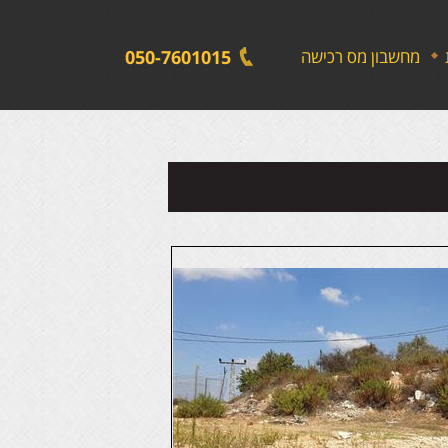
לתפריט
לתוכן
לתפריט
אתר
המרכזי
נגישות
מחשבון מס רכישה
050-7601015