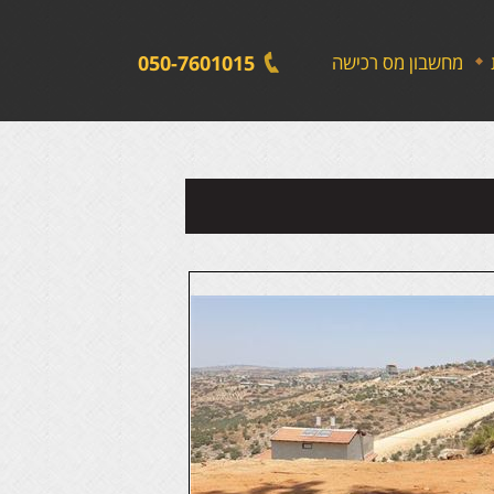
לתפריט
לתוכן
לתפריט
אתר
המרכזי
נגישות
מחשבון מס רכישה
050-7601015