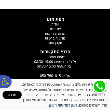
מפת אתר
אודות
צור קשר
הצהרת נגישות
מדיניות פרטיות
תקנון אתר
פרטי התקשרות
שעות פעילות:
א'-ה' בין השעות 08:30-19:00
ו' בין השעות 08:30-15:00
טלפון: 050-7601015
פ
פקס: 03-9363908
האתר עושה שימוש בקובצי עוגיות (Cookies) לצרכים תפעוליים,
כתובת: רח' הלוטוס 5, אורנית
לניתוח שימושים, לשיפור חוויית המשתמש, ולהתאמה אישית של
אימייל:
ronyazdi@gmail.com
תוכן ופרסום ממוקד. אנו עשויים לשתף מידע אודותיך עם ספקי
סגירה
סר
פרסום חיצוניים כדי להציג לך מודעות הרלוונטיות לתחומי העניין
לינק למדיניות הקוקיז
שלך. לפרטים נוספים:
כל הזכויות שמורות לבעלי האתר (c)