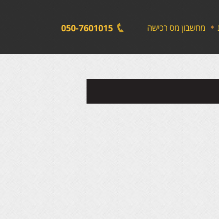
לתפריט
לתוכן
לתפריט
אתר
המרכזי
נגישות
מחשבון מס רכישה
050-7601015