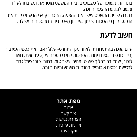
בתוך זמן משוער של כשבועיים, בית המשפט מוסר את תשובתו לעו"ד
ומשם למגיש ההצעה הזוכה
.
במידה שבית המשפט אישר את ההצעה, הזוכה נקרא להגיע ולפדות את
הנכס. מובן כי הסכום שניתן כעירבון (10%) יורד מהסכום המשולם
.
חשוב לדעת
אדם שזכה בהתמחרות ולאחר מכן התחרט- עלול לאבד את כספי העירבון
(בידי כונס הנכסים ניתנת הסמכות לחלט כספים אלו). עם זאת, חשוב
לזכור, שמדובר בהליך פשוט ומהיר, אשר טומן בחובו פוטנציאל גדול
לרכישת נכסים איכותיים בהנחות משמעותיות ביותר.
.
מפת אתר
אודות
צור קשר
הצהרת נגישות
מדיניות פרטיות
תקנון אתר