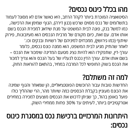
מהו בכלל כינוס נכסים
?
הסיטואציה המוכרת ביותר לקהל הרחב, היא כאשר אדם לא מסוגל לעמוד
בתשלומים של נכס מסוים שרכש (כגון דירה), הגוף שמימן את הרכישה,
כמו למשל בנק, פונה לבית המשפט על מנת שידאג למכירת הנכס בשם
אותו אדם. עם זאת, כיום מקורם של מרבית הנכסים הוא מעיזבונות, פירוק
שיתוף (כמו גירושין), ממכרזים למיניהם של רשויות ובנקים וכו
'.
לאחר שהתיק מגיע לבית המשפט, הוא ממנה כונס נכסים, כלומר
עורך-דין, שתפקידו הוא להיות נציג מטעם המדינה שימכור את הנכס –
בשם אותו אדם. עורך הדין נכנס לנעליו של בעל הנכס והוא צריך למכור
את הנכס בשוק החופשי לכל המרבה במחיר, בהתאם להוראות החוק
.
למה זה משתלם
?
החדשות טובות עבור הרוכשים הפוטנציאליים, הן שמאחר והגוף שמינה
את הכונס מעוניין בקבלת הכספים כמה שיותר מהר, הרי שההליך כולו
פועל באופן בהול, כך שניתן לרכוש את הנכסים מוצעים למכירה במחירים
אטרקטיביים ביותר, לעיתים עד 30% פחות ממחירי השוק
.
היתרונות המרכזיים ברכישת נכס במסגרת כינוס
נכסים
: