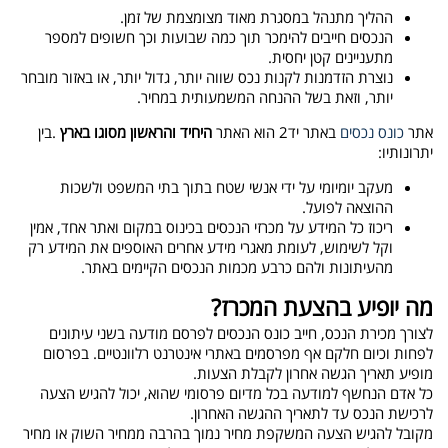
ההליך מתנהל במסגרת מאוד מצומצמת של זמן
.
הנכסים חייבים להימכר תוך כמה שבועות וכך חשופים למספר
מתעניינים קטן יחסית
.
נוצרת הזדמנות לקנות נכס שווה יותר, גדול יותר, או באזור מובחר
יותר, וזאת בשל ההנחה המשמעותית במחיר
.
אתר
כונס נכסים
באתר יד2 הוא האתר
היחיד והראשון מסוגו בארץ
.
בין
יתרונותיו
:
מעקב יומיומי על ידי אנשי שטח בתוך בתי המשפט ולשכות
ההוצאה לפועל
.
ריכוז כל המידע על מכרזי הנכסים בכינוס במקום ואתר אחד, אמין
וקל לשימוש, לעומת מאגרי מידע אחרים האוספים את המידע רק
מהעיתונות ולהם כרבע מכמות הנכסים הקיימים באתר
.
מה יופיע בהצעת המכרז
?
לצורך מכירת הנכס, חייב כונס הנכסים לפרסם מודעה בשני עיתונים
לפחות וכיום חלקם אף מפרסמים באתרי אינטרנט רלוונטיים. בפרסום
מופיע תאריך הגשה אחרון לקבלת הצעות
.
כל אדם הנחשף למודעה בכל מדיום פרסומי שהוא, יכול להגיש הצעה
לרכישת הנכס עד לתאריך ההגשה האחרון
.
מקובל להגיש הצעה המשקפת מחיר נמוך בהרבה ממחיר השוק או מחיר