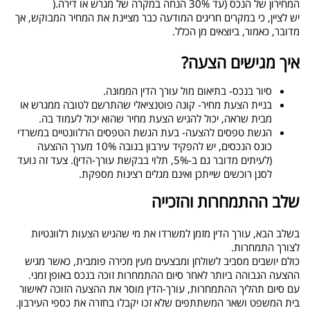
המחירון של הנכס (עד 30% הנחה במקרה של מגרש או דירה
).
יש לציין, כי במקרים חריגים המודעה כבר מציינת את המחיר המבוקש, אך
מדובר, כאמור, ביוצאים מן הכלל
.
איך מגישים הצעה
?
סיור בנכס- בתיאום מול עורך הדין הממונה
.
בניית הצעת מחיר- קונה פוטנציאלי שהתרשם לטובה ממגרש או
מבית שראה, יכול להגיש הצעת מחיר שהוא יכול לעמוד בה
.
הגשת טפסים להצעה- בעת הגשת הטפסים הרלוונטיים במשרדי
כונס הנכסים, יש להפקיד עירבון בגובה 10% מערך ההצעה
(לעיתים מדובר גם ב-5%, תלוי בבקשת עורך-הדין). צעד זה נועד
לסנן רוכשים שייתכן ואינם מגלים רצינות מספקת
.
שלב ההתמחרות והזכייה
בשלב הבא, עורך הדין מזמן למשרדו את מי שהגיש הצעות רלוונטיות
לצורך התמחרות
.
כולם יושבים מסביב לשולחן ומבצעים מעין מכירה פומבית, כאשר מגיש
ההצעה הגבוהה ביותר לאחר סיום ההתמחרות זוכה בנכס באופן זמני
.
עם סיום תהליך ההתמחרות, עורך-הדין מוסר את ההצעה הזוכה לאישור
בית המשפט ושאר המשתתפים שלא זכו יקבלו בחזרה את כספי העירבון
.