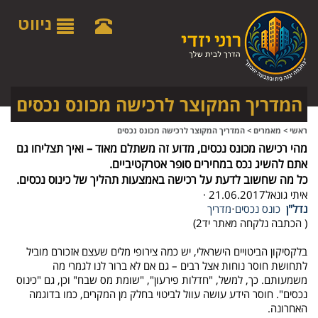
לתפריט
לתוכן
לתפריט
אתר
המרכזי
נגישות
ניווט
המדריך המקוצר לרכישה מכונס נכסים
ראשי
>
מאמרים
>
המדריך המקוצר לרכישה מכונס נכסים
מהי רכישה מכונס נכסים, מדוע זה משתלם מאוד – ואיך תצליחו גם
אתם להשיג נכס במחירים סופר אטרקטיביים.
כל מה שחשוב לדעת על רכישה באמצעות תהליך של כינוס נכסים.
איתי גונאל
· 21.06.2017
נדל"ן
כונס נכסים
‧
מדריך
( הכתבה נלקחה מאתר יד2)
בלקסיקון הביטויים הישראלי, יש כמה צירופי מלים שעצם אזכורם מוביל
לתחושת חוסר נוחות אצל רבים – גם אם לא ברור לנו לגמרי מה
משמעותם. כך, למשל, "חדלות פירעון", "שומת מס שבח" וכן, גם "כינוס
נכסים". חוסר הידע עושה עוול לביטוי בחלק מן המקרים, כמו בדוגמה
האחרונה
.